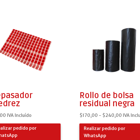
pasador
Rollo de bolsa
edrez
residual negra
Rango
,00
IVA Incluído
$
170,00
-
$
240,00
IVA Incl
de
alizar pedido por
Realizar pedido por
precios:
hatsApp
WhatsApp
desde