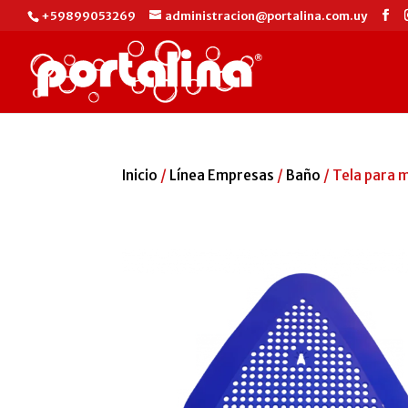
+59899053269
administracion@portalina.com.uy
Inicio
/
Línea Empresas
/
Baño
/ Tela para 