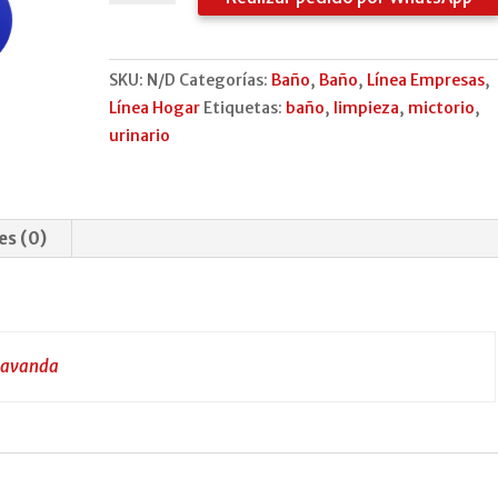
mictório
cantidad
SKU:
N/D
Categorías:
Baño
,
Baño
,
Línea Empresas
,
Línea Hogar
Etiquetas:
baño
,
limpieza
,
mictorio
,
urinario
es (0)
 Lavanda