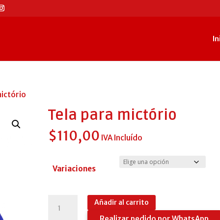
In
mictório
Tela para mictório
$
110,00
IVA Incluído
Variaciones
Tela
Añadir al carrito
para
Realizar pedido por WhatsApp