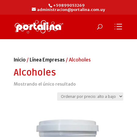
+59899053269
administracion@portalina.com.uy
Inicio
/
Línea Empresas
/ Alcoholes
Alcoholes
Mostrando el único resultado