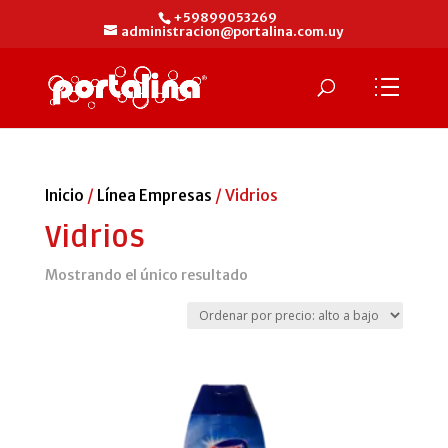
+59899053269
administracion@portalina.com.uy
Inicio
/
Línea Empresas
/ Vidrios
Vidrios
Mostrando el único resultado