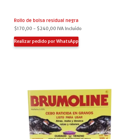
Rollo de bolsa residual negra
Rango
$
170,00
-
$
240,00
IVA Incluído
de
Realizar pedido por WhatsApp
precios:
desde
$170,00
hasta
$240,00