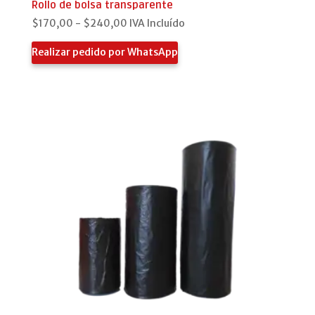
Rollo de bolsa transparente
Rango
$
170,00
-
$
240,00
IVA Incluído
de
Realizar pedido por WhatsApp
precios:
desde
$170,00
hasta
$240,00