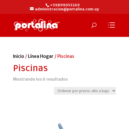
+59899053269
administracion@portalina.com.uy
Inicio
/
Línea Hogar
/ Piscinas
Piscinas
Ordenado
Mostrando los 6 resultados
por
precio:
alto
a
bajo