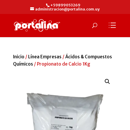
+59899053269
administracion@portalina.com.uy
Inicio
/
Línea Empresas
/
Ácidos & Compuestos
Químicos
/ Propionato de Calcio 1Kg