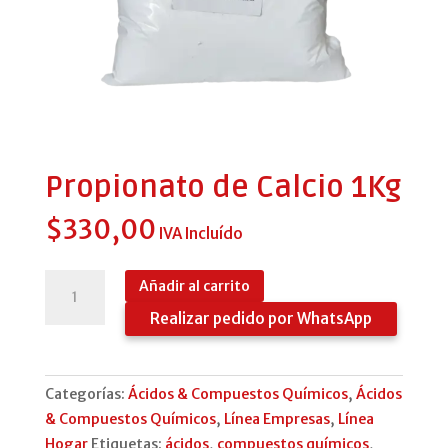
Propionato de Calcio 1Kg
$
330,00
IVA Incluído
Propionato
Añadir al carrito
de
Realizar pedido por WhatsApp
Calcio
1Kg
cantidad
Categorías:
Ácidos & Compuestos Químicos
,
Ácidos
& Compuestos Químicos
,
Línea Empresas
,
Línea
Hogar
Etiquetas:
ácidos
,
compuestos químicos
,