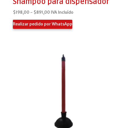
Shampoo para dispensador
Rango
$
198,00
-
$
891,00
IVA Incluído
de
Realizar pedido por WhatsApp
precios:
desde
$198,00
hasta
$891,00