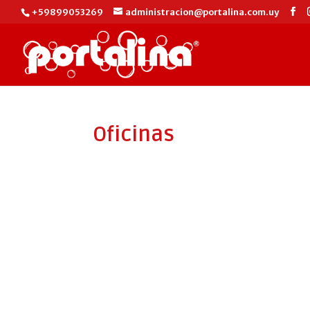
+59899053269
administracion@portalina.com.uy
Oficinas