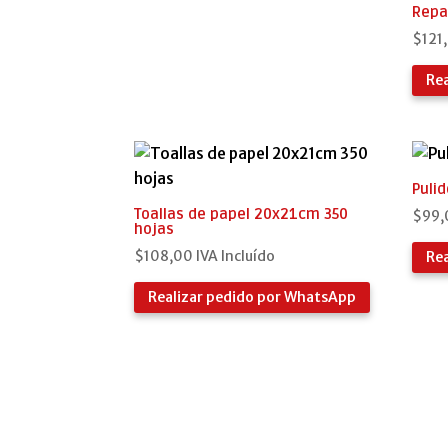
Repa
$
121
Re
Puli
Toallas de papel 20x21cm 350
$
99,
hojas
$
108,00
IVA Incluído
Re
Realizar pedido por WhatsApp