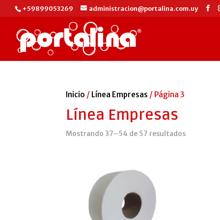
+59899053269
administracion@portalina.com.uy
Inicio
/
Línea Empresas
/ Página 3
Línea Empresas
Ordenado
Mostrando 37–54 de 57 resultados
por
precio:
alto
a
bajo