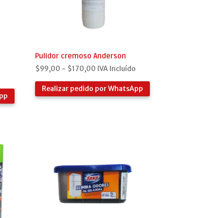
Pulidor cremoso Anderson
Rango
$
99,00
-
$
170,00
IVA Incluído
de
Realizar pedido por WhatsApp
precios:
App
desde
$99,00
hasta
$170,00