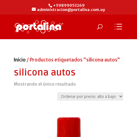
+59899053269
administracion@portalina.com.uy
Inicio
/ Productos etiquetados “silicona autos”
silicona autos
Mostrando el único resultado