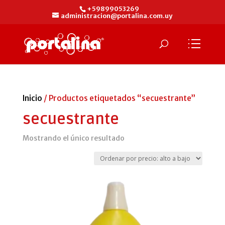
+59899053269
administracion@portalina.com.uy
Inicio
/ Productos etiquetados “secuestrante”
secuestrante
Mostrando el único resultado