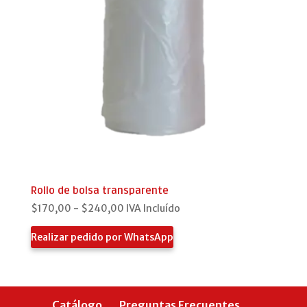
Rollo de bolsa transparente
Rango
$
170,00
-
$
240,00
IVA Incluído
de
Realizar pedido por WhatsApp
precios:
desde
$170,00
hasta
$240,00
Catálogo
Preguntas Frecuentes