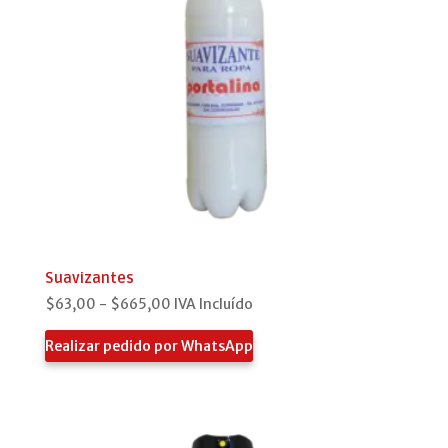
Suavizantes
Rango
$
63,00
-
$
665,00
IVA Incluído
de
Realizar pedido por WhatsApp
precios:
desde
$63,00
hasta
$665,00