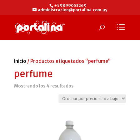
+59899053269
administracion@portalina.com.uy
Inicio
/ Productos etiquetados “perfume”
perfume
Ordenado
Mostrando los 4 resultados
por
precio:
alto
a
bajo