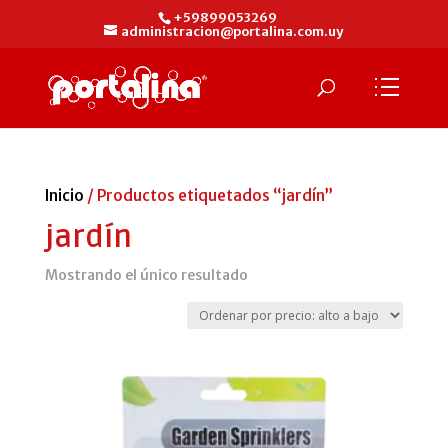
+59899053269
administracion@portalina.com.uy
Inicio
/ Productos etiquetados “jardín”
jardín
Mostrando el único resultado