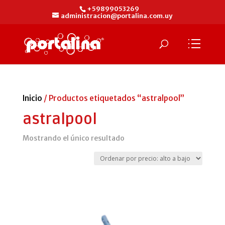
+59899053269
administracion@portalina.com.uy
Inicio
/ Productos etiquetados “astralpool”
astralpool
Mostrando el único resultado