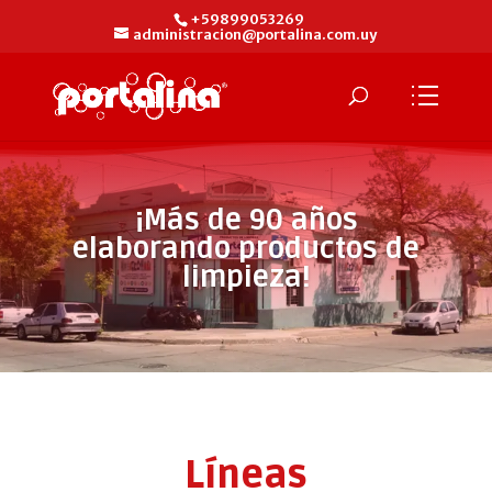
+59899053269
administracion@portalina.com.uy
¡Más de 90 años
elaborando productos de
limpieza!
Líneas