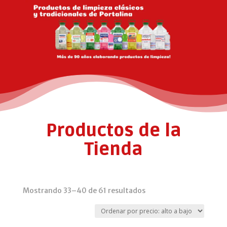
Productos de la
Tienda
Ordenado
Mostrando 33–40 de 61 resultados
por
precio: