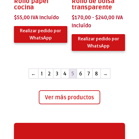
Rollo papel
Rollo de bolsa
cocina
transparente
Rango
$
55,00
IVA Incluído
$
170,00
-
$
240,00
IVA
de
Incluído
Realizar pedido por
precios:
WhatsApp
Realizar pedido por
desde
WhatsApp
$170,00
hasta
$240,00
←
1
2
3
4
5
6
7
8
→
Ver más productos