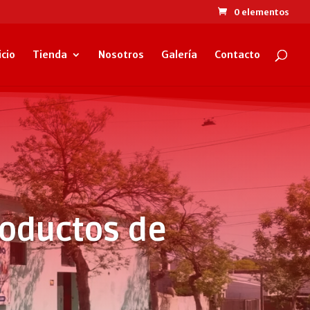
0 elementos
icio
Tienda
Nosotros
Galería
Contacto
roductos de