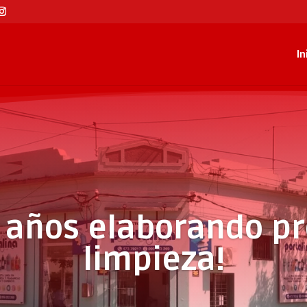
In
 años elaborando p
limpieza!